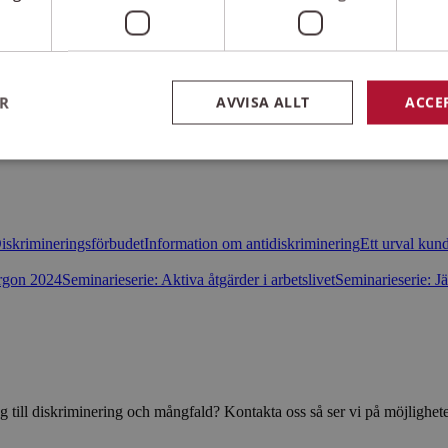
ER
AVVISA ALLT
ACCE
Strikt nödvändigt
Prestanda
Inriktning
Funktioner
kor tillåter kärnwebbplatsfunktioner som användarinloggning och kontohantering. We
iskrimineringsförbudet
Information om antidiskriminering
Ett urval kund
utan strikt nödvändiga cookies.
orgon 2024
Seminarieserie: Aktiva åtgärder i arbetslivet
Seminarieserie: 
Leverantör
/
Domän
Utgång
Beskrivning
30
Denna cookie är satt av Wufoo för
Wufoo
minuter
belastningsbalansering, webbplatstr
.wufoo.com
förhindrande av webbplatsmissbruk
sensus.wufoo.com
15
Denna cookie är satt av Wufoo för
minuter
belastningsbalansering, webbplatstr
förhindrande av webbplatsmissbruk
 till diskriminering och mångfald? Kontakta oss så ser vi på möjlighet
nt
1
Denna cookie används av Cookie-Sc
CookieScript
månad
för att komma ihåg preferenserna f
norrbotten.rattighetscentrum.se