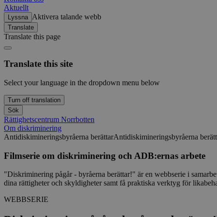
Aktuellt
Aktivera talande webb
Lyssna
csrftoken
Translate
Translate this page
Translate this site
Namn
Select your language in the dropdown menu below
_pk_ses.31.6c2b
Turn off translation
Sök
Rättighetscentrum Norrbotten
Om diskriminering
Antidiskimineringsbyråerna berättar
Antidiskimineringsbyråerna berätt
mtm_consent
Filmserie om diskriminering och ADB:ernas arbete
mtm_cookie_conse
"Diskriminering pågår - byråerna berättar!" är en webbserie i samarbe
dina rättigheter och skyldigheter samt få praktiska verktyg för likabeh
_pk_id.31.6c2b
WEBBSERIE