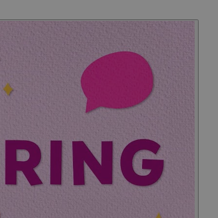
estanda. Det är en
 följs av en kort
as vara en
ng av kakan.