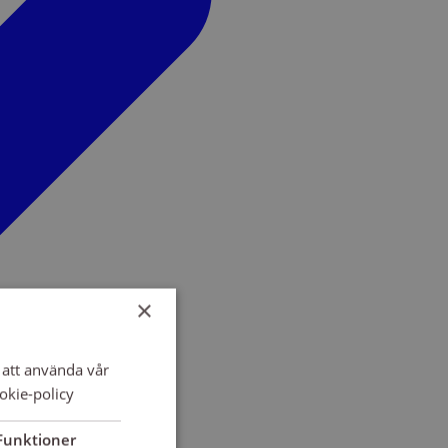
×
att använda vår
okie-policy
Funktioner