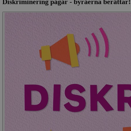
Diskriminering pågår - byråerna berättar!