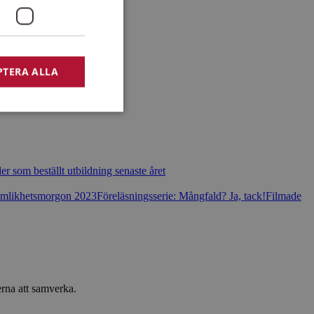
PTERA ALLA
bbplatsen kan inte
er som beställt utbildning senaste året
Jämlikhetsmorgon 2023
Föreläsningsserie: Mångfald? Ja, tack!
Filmade
afik och
.
afik och
.
erna att samverka.
ript.com-tjänsten
ör besökarens