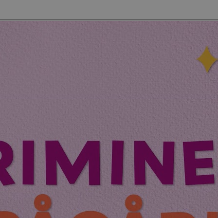
beteende och mäta webbplatsens pr
mönstertypskaka, där prefixet _pk_id
serie siffror och bokstäver, som ant
referenskod för domänens inställni