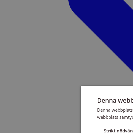
Denna webb
Denna webbplats 
webbplats samtyck
Strikt nödvän