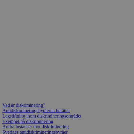
Vad är diskriminering?
Antidiskimineringsbyråerna berättar
Lagstiftning inom diskrimineringsområdet
Exempel på diskriminering
Andra instanser mot diskriminering
Sveriges antidiskrimineringsbyråer