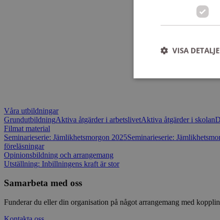
VISA DETALJ
Våra utbildningar
Strikt nödvändiga ka
Grundutbildning
Aktiva åtgärder i arbetslivet
Aktiva åtgärder i skolan
D
användas ordentligt 
Filmat material
Seminarieserie: Jämlikhetsmorgon 2025
Seminarieserie: Jämlikhetsm
Namn
föreläsningar
ep201
Opinionsbildning och arrangemang
Utställning: Inbillningens kraft är stor
_splunk_rum_sid
Samarbeta med oss
Funderar du eller din organisation på något arrangemang med koppling
CookieScriptConse
Kontakta oss