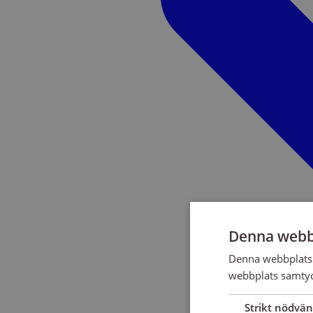
Denna webb
Denna webbplats 
webbplats samtyck
Strikt nödvän