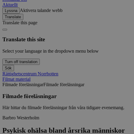
Aktuellt
Aktivera talande webb
Lyssna
csrftoken
Translate
Translate this page
Translate this site
Namn
Select your language in the dropdown menu below
_pk_ses.31.6c2b
Turn off translation
Sök
Rättighetscentrum Norrbotten
Filmat material
Filmade föreläsningar
Filmade föreläsningar
mtm_consent
Filmade föreläsningar
mtm_cookie_conse
Här hittar du filmade föreläsningar från våra tidigare evenemang.
Barbro Westerholm
_pk_id.31.6c2b
Psykisk ohälsa bland årsrika människor