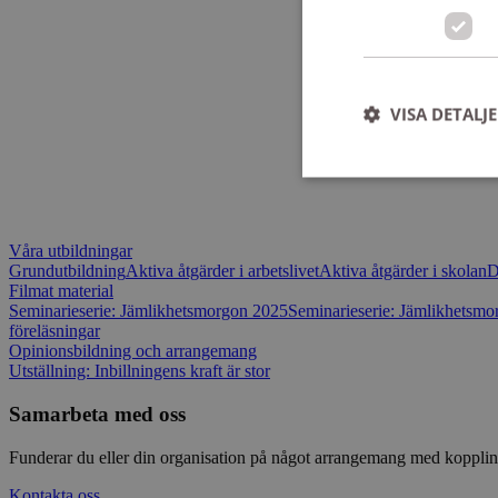
VISA DETALJ
Våra utbildningar
Strikt nödvändiga ka
Grundutbildning
Aktiva åtgärder i arbetslivet
Aktiva åtgärder i skolan
D
användas ordentligt 
Filmat material
Seminarieserie: Jämlikhetsmorgon 2025
Seminarieserie: Jämlikhetsm
Namn
föreläsningar
ep201
Opinionsbildning och arrangemang
Utställning: Inbillningens kraft är stor
_splunk_rum_sid
Samarbeta med oss
Funderar du eller din organisation på något arrangemang med koppling
CookieScriptConse
Kontakta oss