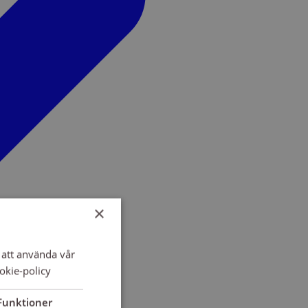
×
att använda vår
okie-policy
Funktioner