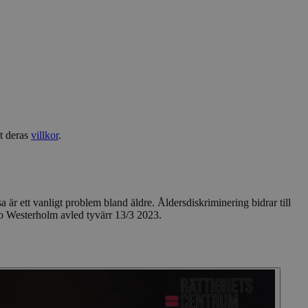
estanda. Det är en
 följs av en kort
as vara en
ng av kakan.
t deras
villkor
.
 ett vanligt problem bland äldre. Åldersdiskriminering bidrar till
bro Westerholm avled tyvärr 13/3 2023.