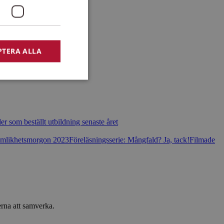
PTERA ALLA
bbplatsen kan inte
er som beställt utbildning senaste året
Jämlikhetsmorgon 2023
Föreläsningsserie: Mångfald? Ja, tack!
Filmade
afik och
.
afik och
.
erna att samverka.
ript.com-tjänsten
ör besökarens