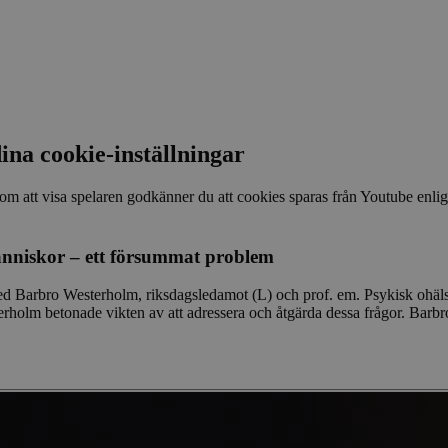
beteende och mäta webbplatsens pr
mönstertypskaka, där prefixet _pk_id
serie siffror och bokstäver, som ant
referenskod för domänens inställni
ina cookie-inställningar
m att visa spelaren godkänner du att cookies sparas från Youtube enlig
änniskor – ett försummat problem
Barbro Westerholm, riksdagsledamot (L) och prof. em. Psykisk ohälsa är
terholm betonade vikten av att adressera och åtgärda dessa frågor. Bar