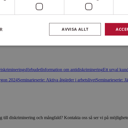
ER
AVVISA ALLT
ACCE
Strikt nödvändigt
Prestanda
Inriktning
Funktioner
kor tillåter kärnwebbplatsfunktioner som användarinloggning och kontohantering. We
iskrimineringsförbudet
Information om antidiskriminering
Ett urval kund
utan strikt nödvändiga cookies.
orgon 2024
Seminarieserie: Aktiva åtgärder i arbetslivet
Seminarieserie: 
Leverantör
/
Domän
Utgång
Beskrivning
30
Denna cookie är satt av Wufoo för
Wufoo
minuter
belastningsbalansering, webbplatstr
.wufoo.com
förhindrande av webbplatsmissbruk
sensus.wufoo.com
15
Denna cookie är satt av Wufoo för
minuter
belastningsbalansering, webbplatstr
förhindrande av webbplatsmissbruk
 till diskriminering och mångfald? Kontakta oss så ser vi på möjlighet
nt
1
Denna cookie används av Cookie-Sc
CookieScript
månad
för att komma ihåg preferenserna f
norrbotten.rattighetscentrum.se