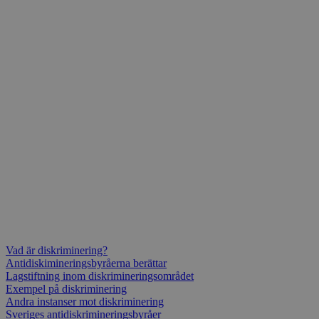
Vad är diskriminering?
Antidiskimineringsbyråerna berättar
Lagstiftning inom diskrimineringsområdet
Exempel på diskriminering
Andra instanser mot diskriminering
Sveriges antidiskrimineringsbyråer