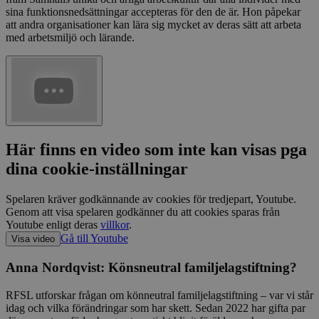
Strikt nödvändiga kakor tillåter
sina funktionsnedsättningar accepteras för den de är. Hon påpekar
kärnwebbplatsfunktioner som användarinloggning
att andra organisationer kan lära sig mycket av deras sätt att arbeta
och kontohantering. Webbplatsen kan inte
användas ordentligt utan strikt nödvändiga cookies.
med arbetsmiljö och lärande.
Namn
Leverantör
/
Domän
Utgång
ep201
30
Wufoo
minuter
.wufoo.com
Här finns en video som inte kan visas pga
_splunk_rum_sid
sensus.wufoo.com
15
minuter
dina cookie-inställningar
Spelaren kräver godkännande av cookies för tredjepart, Youtube.
Genom att visa spelaren godkänner du att cookies sparas från
CookieScriptConsent
1
CookieScript
Youtube enligt deras
villkor
.
månad
norrbotten.rattighetscentrum.se
Gå till Youtube
Visa video
Google
Anna Nordqvist: Könsneutral familjelagstiftning?
Privacy Policy
RFSL utforskar frågan om könneutral familjelagstiftning – var vi står
idag och vilka förändringar som har skett. Sedan 2022 har gifta par
csrftoken
norrbotten.rattighetscentrum.se
1 år