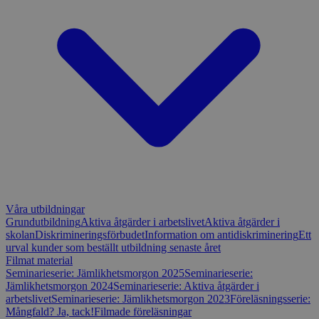
Våra utbildningar
Grundutbildning
Aktiva åtgärder i arbetslivet
Aktiva åtgärder i
skolan
Diskrimineringsförbudet
Information om antidiskriminering
Ett
urval kunder som beställt utbildning senaste året
Filmat material
Seminarieserie: Jämlikhetsmorgon 2025
Seminarieserie:
Jämlikhetsmorgon 2024
Seminarieserie: Aktiva åtgärder i
arbetslivet
Seminarieserie: Jämlikhetsmorgon 2023
Föreläsningsserie:
Mångfald? Ja, tack!
Filmade föreläsningar