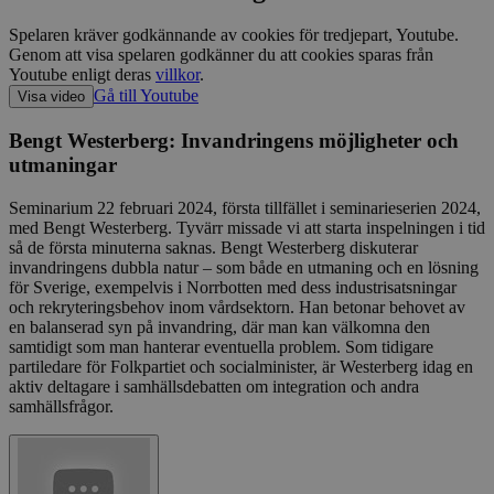
Spelaren kräver godkännande av cookies för tredjepart, Youtube.
Genom att visa spelaren godkänner du att cookies sparas från
Youtube enligt deras
villkor
.
Gå till Youtube
Visa video
Bengt Westerberg: Invandringens möjligheter och
utmaningar
Seminarium 22 februari 2024, första tillfället i seminarieserien 2024,
med Bengt Westerberg. Tyvärr missade vi att starta inspelningen i tid
så de första minuterna saknas. Bengt Westerberg diskuterar
invandringens dubbla natur – som både en utmaning och en lösning
för Sverige, exempelvis i Norrbotten med dess industrisatsningar
och rekryteringsbehov inom vårdsektorn. Han betonar behovet av
en balanserad syn på invandring, där man kan välkomna den
samtidigt som man hanterar eventuella problem. Som tidigare
partiledare för Folkpartiet och socialminister, är Westerberg idag en
aktiv deltagare i samhällsdebatten om integration och andra
samhällsfrågor.