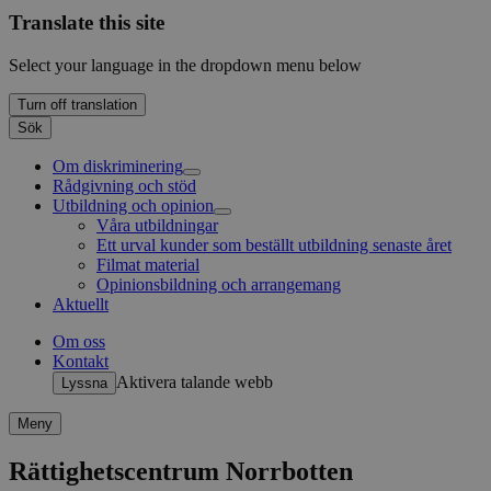
Translate this site
Select your language in the dropdown menu below
Turn off translation
Sök
Om diskriminering
Rådgivning och stöd
Antidiskimineringsbyråerna berättar
Utbildning och opinion
Lagstiftning inom diskrimineringsområdet
Exempel på diskriminering
Våra utbildningar
Andra instanser mot diskriminering
Ett urval kunder som beställt utbildning senaste året
Sveriges antidiskrimineringsbyråer
Filmat material
Opinionsbildning och arrangemang
Aktuellt
Om oss
Kontakt
Aktivera talande webb
Lyssna
Meny
Rättighetscentrum Norrbotten