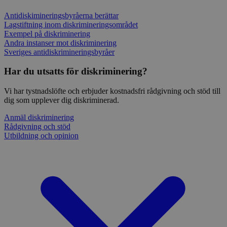
Antidiskimineringsbyråerna berättar
Lagstiftning inom diskrimineringsområdet
Exempel på diskriminering
Andra instanser mot diskriminering
Sveriges antidiskrimineringsbyråer
Har du utsatts för diskriminering?
mtm_consent
1 år 1
InnoCraft Ltd
Vi har tystnadslöfte och erbjuder kostnadsfri rådgivning och stöd till
månad
norrbotten.rattighetscentrum.se
dig som upplever dig diskriminerad.
Anmäl diskriminering
Rådgivning och stöd
Utbildning och opinion
mtm_cookie_consent
norrbotten.rattighetscentrum.se
1 år 1
månad
_pk_id.31.6c2b
norrbotten.rattighetscentrum.se
1 år