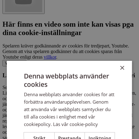
Här finns en video som inte kan visas pga
dina cookie-inställningar
Spelaren kräver godkännande av cookies för tredjepart, Youtube.
Genom att visa spelaren godkänner du att cookies sparas från
Youtube enligt deras
villkor
.
Gå till Youtube
Visa video
×
Denna webbplats använder
Linda Moestam och Sofia Gellar: Jämställd industri
cookies
Seminarium 7 mars 2024, andra tillfället i seminarieserien 2024.
Linda Moestam, jämställdhetsexpert från Länsstyrelsen i Norrbotten,
Denna webbplats använder cookies för att
och Sofia Gellar, HR-chef på H2 Green Steel, diskuterar hur
förbättra användarupplevelsen. Genom
jämställd industri kan bidra till en hållbar samhällsutveckling i Norr-
att använda vår webbplats samtycker du
och Västerbotten. Satsningen kräver långsiktig inriktning på
jämställdhet och arbetsmiljö för att locka både kvinnor och män till
till alla cookies i enlighet med vår
regionens arbetsgivare. En avsiktsförklaring med fokus på
cookiepolicy.
Läs vår cookie-policy
ledningsstyrt jämställdhetsarbete, omvärdering av branschens image
och attraktiva arbetsplatser står i centrum. Diskussionen berör vad
Strikt
Prestanda
Inriktning
satsningen och avsiktsförklaringen innebär för företagen.