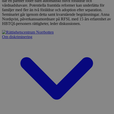
där en partner föder barn automatiskt blivit föräldrar och
vårdnadshavare. Potentiella framtida reformer kan underlätta för
familjer med fler än två föräldrar och adoption efter separation.
Seminariet går igenom detta samt kvarstående begränsningar. Anna
Nordqvist, påverkanssamordnare på RFSL med 15 års erfarenhet av
HBTQI-personers rättigheter, leder diskussionen.
Om diskriminering
Namn
Leverantör
/
Domän
Utgång
_pk_ses.31.6c2b
norrbotten.rattighetscentrum.se
30
minuter