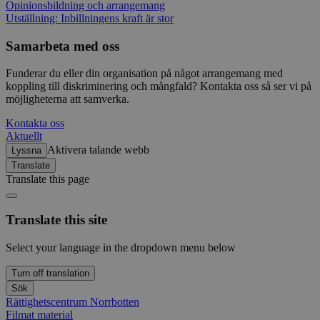
Opinionsbildning och arrangemang
Utställning: Inbillningens kraft är stor
Samarbeta med oss
Funderar du eller din organisation på något arrangemang med
koppling till diskriminering och mångfald? Kontakta oss så ser vi på
möjligheterna att samverka.
Kontakta oss
Aktuellt
Aktivera talande webb
Lyssna
Translate
Translate this page
Translate this site
Select your language in the dropdown menu below
Turn off translation
Sök
Rättighetscentrum Norrbotten
Filmat material